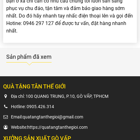
bạn ở xa chỉ cần có nhu cầu chúng tôi luôn sẵn sàng
phục vụ chu đáo, tận tâm và đảm bảo giao hàng sớm
nhất. Do đó hãy nhanh tay nhấc điện thoại lên và gọi đến
Hotine: 0946 297 127 để được tư vấn, đặt hàng nhanh
nhất.
Sản phẩm đã xem
QUÀ TẶNG TÂN THẾ GIỚI
Địa chỉ: 100 QUANG TRUNG, P.10, GÒ VẤP, TPHCM
Hotline:
0905.426.314
Email:
quatangtanthegioi@gmail.com
Website:
https://quatangtanthegioi.com
XƯỞNG SẢN XUẤT GÒ VẤP