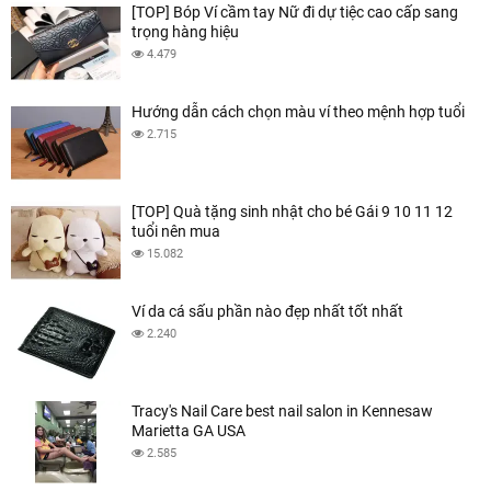
[TOP] Bóp Ví cầm tay Nữ đi dự tiệc cao cấp sang
trọng hàng hiệu
4.479
Hướng dẫn cách chọn màu ví theo mệnh hợp tuổi
2.715
[TOP] Quà tặng sinh nhật cho bé Gái 9 10 11 12
tuổi nên mua
15.082
Ví da cá sấu phần nào đẹp nhất tốt nhất
2.240
Tracy's Nail Care best nail salon in Kennesaw
Marietta GA USA
2.585