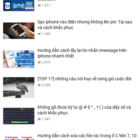
1.811
Sạc iphone vào điện nhưng không lên pin: Tại sao
và cách khắc phục
1.368
Hướng dẫn cách lấy lại tin nhắn imessage trên
iphone nhanh nhất
2.873
[TOP 17] những câu nói hay về sóng gió cuộc đời
5.039
Không gõ được ký tự @ # $ ^ _ * ( ) của dãy số và
cách khắc phục
1.547
Hướng dẫn cách xóa các file rác trong ổ C Win 7, 10