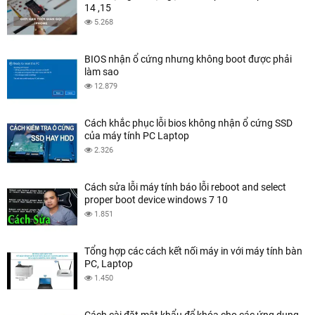
14 ,15
5.268
BIOS nhận ổ cứng nhưng không boot được phải
làm sao
12.879
Cách khắc phục lỗi bios không nhận ổ cứng SSD
của máy tính PC Laptop
2.326
Cách sửa lỗi máy tính báo lỗi reboot and select
proper boot device windows 7 10
1.851
Tổng hợp các cách kết nối máy in với máy tính bàn
PC, Laptop
1.450
Cách cài đặt mật khẩu để khóa cho các ứng dụng