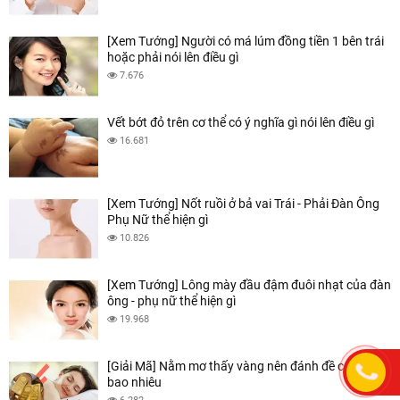
[Xem Tướng] Người có má lúm đồng tiền 1 bên trái
hoặc phải nói lên điều gì
7.676
Vết bớt đỏ trên cơ thể có ý nghĩa gì nói lên điều gì
16.681
[Xem Tướng] Nốt ruồi ở bả vai Trái - Phải Đàn Ông
Phụ Nữ thể hiện gì
10.826
[Xem Tướng] Lông mày đầu đậm đuôi nhạt của đàn
ông - phụ nữ thể hiện gì
19.968
[Giải Mã] Nằm mơ thấy vàng nên đánh đề con gì số
bao nhiêu