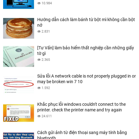
10.984
Hướng dẫn cách làm bánh từ bột mì không cần bột
nở
2.831
[Tư Vấn] làm bảo hiểm thất nghiệp cần những giấy
tờ gì
2.365
Sửa lỗi A network cable is not properly plugged in or
may be broken win 7 10
1.592
Khắc phục lỗi windows couldn't connect to the
printer. check the printer name and try again
24.611
Cách gửi ảnh từ điện thoại sang máy tính bằng
bluetooth