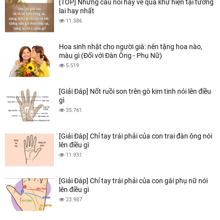
[TOP] Những câu nói hay về quá khứ hiện tại tương
lai hay nhất
11.586
Hoa sinh nhật cho người già: nên tặng hoa nào,
màu gì (Đối với Đàn Ông - Phụ Nữ)
5.519
[Giải Đáp] Nốt ruồi son trên gò kim tinh nói lên điều
gì
35.761
[Giải Đáp] Chỉ tay trái phải của con trai đàn ông nói
lên điều gì
11.931
[Giải Đáp] Chỉ tay trái phải của con gái phụ nữ nói
lên điều gì
23.987