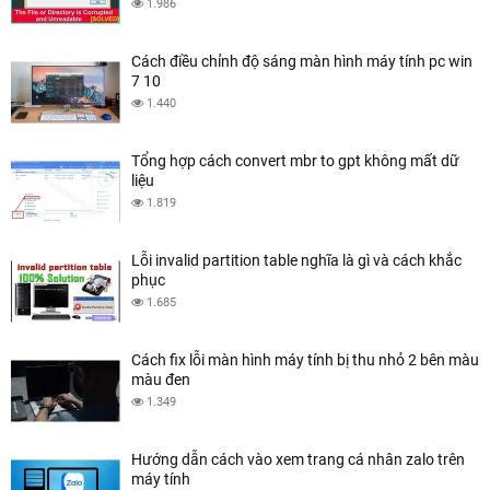
1.986
Cách điều chỉnh độ sáng màn hình máy tính pc win
7 10
1.440
Tổng hợp cách convert mbr to gpt không mất dữ
liệu
1.819
Lỗi invalid partition table nghĩa là gì và cách khắc
phục
1.685
Cách fix lỗi màn hình máy tính bị thu nhỏ 2 bên màu
màu đen
1.349
Hướng dẫn cách vào xem trang cá nhân zalo trên
máy tính