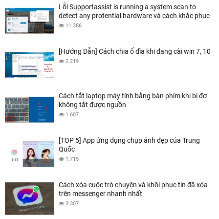
Lỗi Supportassist is running a system scan to
detect any protential hardware và cách khắc phục
chúng
11.386
[Hướng Dẫn] Cách chia ổ đĩa khi đang cài win 7, 10
2.219
Cách tắt laptop máy tính bằng bàn phím khi bị đơ
không tắt được nguồn
1.607
[TOP 5] App ứng dụng chụp ảnh đẹp của Trung
Quốc
1.715
Cách xóa cuộc trò chuyện và khôi phục tin đã xóa
trên messenger nhanh nhất
3.307