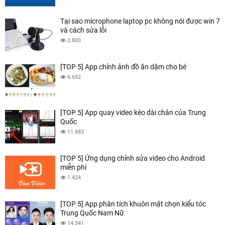
Tại sao microphone laptop pc không nói được win 7
và cách sửa lỗi
2.800
[TOP 5] App chỉnh ảnh đồ ăn dặm cho bé
6.652
[TOP 5] App quay video kéo dài chân của Trung
Quốc
11.683
[TOP 5] Ứng dụng chỉnh sửa video cho Android
miễn phí
1.424
[TOP 5] App phân tích khuôn mặt chọn kiểu tóc
Trung Quốc Nam Nữ
14.341