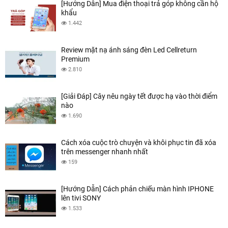
[Hướng Dẫn] Mua điện thoại trả góp không cần hộ
khẩu
1.442
Review mặt nạ ánh sáng đèn Led Cellreturn
Premium
2.810
[Giải Đáp] Cây nêu ngày tết được hạ vào thời điểm
nào
1.690
Cách xóa cuộc trò chuyện và khôi phục tin đã xóa
trên messenger nhanh nhất
159
[Hướng Dẫn] Cách phản chiếu màn hình IPHONE
lên tivi SONY
1.533