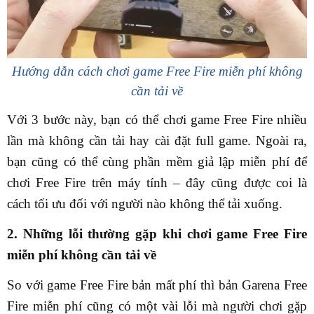
Hướng dẫn cách chơi game Free Fire miễn phí không
cần tải về
Với 3 bước này, bạn có thể chơi game Free Fire nhiều
lần mà không cần tải hay cài đặt full game. Ngoài ra,
bạn cũng có thể cùng phần mềm giả lập miễn phí để
chơi Free Fire trên máy tính – đây cũng được coi là
cách tối ưu đối với người nào không thể tải xuống.
2.
Những lỗi thường gặp khi chơi game Free Fire
miễn phí không cần tải về
So với game Free Fire bản mất phí thì bản Garena Free
Fire miễn phí cũng có một vài lỗi mà người chơi gặp