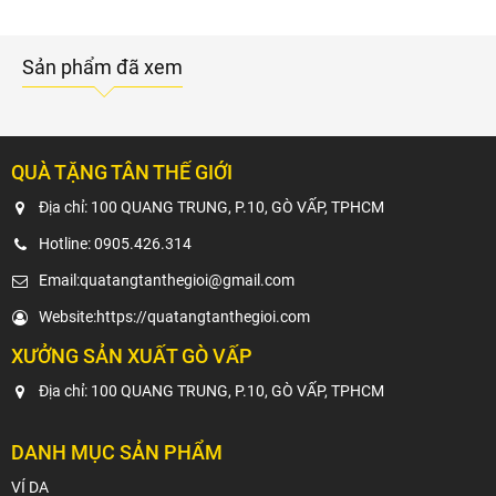
Sản phẩm đã xem
QUÀ TẶNG TÂN THẾ GIỚI
Địa chỉ: 100 QUANG TRUNG, P.10, GÒ VẤP, TPHCM
Hotline:
0905.426.314
Email:
quatangtanthegioi@gmail.com
Website:
https://quatangtanthegioi.com
XƯỞNG SẢN XUẤT GÒ VẤP
Địa chỉ: 100 QUANG TRUNG, P.10, GÒ VẤP, TPHCM
DANH MỤC SẢN PHẨM
VÍ DA