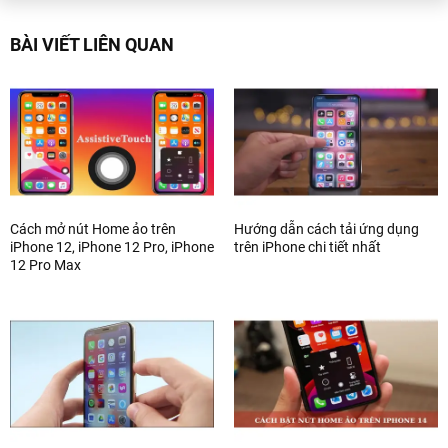
BÀI VIẾT LIÊN QUAN
Cách mở nút Home ảo trên
Hướng dẫn cách tải ứng dụng
iPhone 12, iPhone 12 Pro, iPhone
trên iPhone chi tiết nhất
12 Pro Max