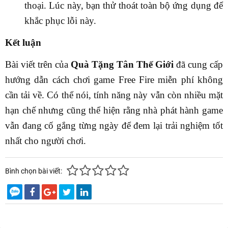
thoại. Lúc này, bạn thử thoát toàn bộ ứng dụng để
khắc phục lỗi này.
Kết luận
Bài viết trên của
Quà Tặng Tân Thế Giới
đã cung cấp
hướng dẫn cách chơi game Free Fire miễn phí không
cần tải về. Có thể nói, tính năng này vẫn còn nhiều mặt
hạn chế nhưng cũng thể hiện rằng nhà phát hành game
vẫn đang cố gắng từng ngày để đem lại trải nghiệm tốt
nhất cho người chơi.
Bình chọn bài viết: