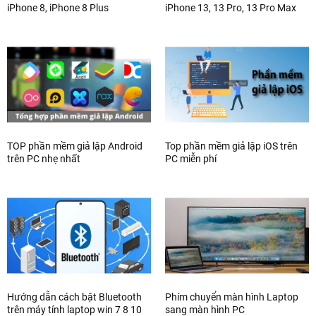
iPhone 8, iPhone 8 Plus
iPhone 13, 13 Pro, 13 Pro Max
TOP phần mềm giả lập Android
Top phần mềm giả lập iOS trên
trên PC nhẹ nhất
PC miễn phí
Hướng dẫn cách bật Bluetooth
Phím chuyển màn hình Laptop
trên máy tính laptop win 7 8 10
sang màn hình PC