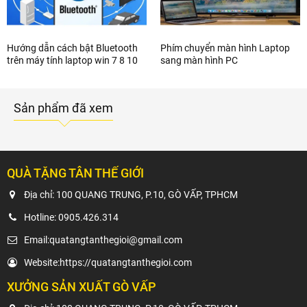
Hướng dẫn cách bật Bluetooth
Phím chuyển màn hình Laptop
trên máy tính laptop win 7 8 10
sang màn hình PC
Sản phẩm đã xem
QUÀ TẶNG TÂN THẾ GIỚI
Địa chỉ: 100 QUANG TRUNG, P.10, GÒ VẤP, TPHCM
Hotline:
0905.426.314
Email:
quatangtanthegioi@gmail.com
Website:
https://quatangtanthegioi.com
XƯỞNG SẢN XUẤT GÒ VẤP