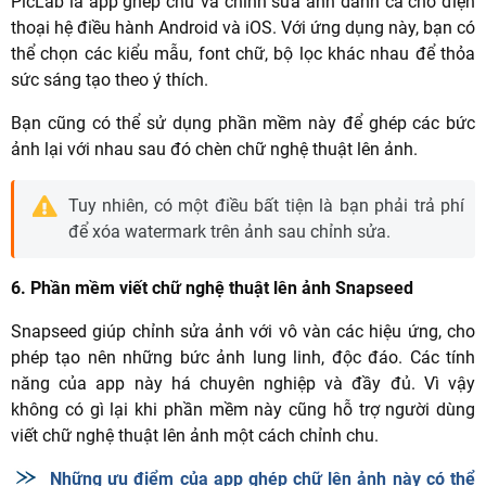
PicLab là app ghép chữ và chỉnh sửa ảnh dành cả cho điện
thoại hệ điều hành Android và iOS. Với ứng dụng này, bạn có
thể chọn các kiểu mẫu, font chữ, bộ lọc khác nhau để thỏa
sức sáng tạo theo ý thích.
Bạn cũng có thể sử dụng phần mềm này để ghép các bức
ảnh lại với nhau sau đó chèn chữ nghệ thuật lên ảnh.
Tuy nhiên, có một điều bất tiện là bạn phải trả phí
để xóa watermark trên ảnh sau chỉnh sửa.
6. Phần mềm viết chữ nghệ thuật lên ảnh Snapseed
Snapseed giúp chỉnh sửa ảnh với vô vàn các hiệu ứng, cho
phép tạo nên những bức ảnh lung linh, độc đáo. Các tính
năng của app này há chuyên nghiệp và đầy đủ. Vì vậy
không có gì lại khi phần mềm này cũng hỗ trợ người dùng
viết chữ nghệ thuật lên ảnh một cách chỉnh chu.
Những ưu điểm của app ghép chữ lên ảnh này có thể