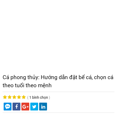
Cá phong thủy: Hướng dẫn đặt bể cá, chọn cá
theo tuổi theo mệnh
(
1 bình chọn
)