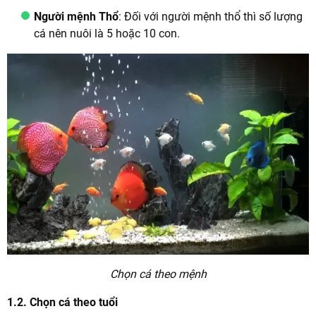
Người mệnh Thổ
: Đối với người mệnh thổ thì số lượng
cá nên nuôi là 5 hoặc 10 con.
Chọn cá theo mệnh
1.2. Chọn cá theo tuổi