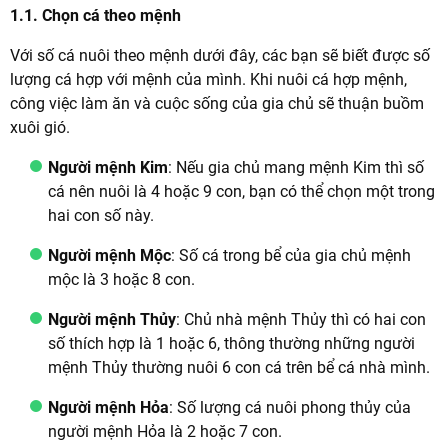
1.1. Chọn cá theo mệnh
Với số cá nuôi theo mệnh dưới đây, các bạn sẽ biết được số
lượng cá hợp với mệnh của mình. Khi nuôi cá hợp mệnh,
công việc làm ăn và cuộc sống của gia chủ sẽ thuận buồm
xuôi gió.
Người mệnh Kim
: Nếu gia chủ mang mệnh Kim thì số
cá nên nuôi là 4 hoặc 9 con, bạn có thể chọn một trong
hai con số này.
Người mệnh Mộc
: Số cá trong bể của gia chủ mệnh
mộc là 3 hoặc 8 con.
Người mệnh Thủy
: Chủ nhà mệnh Thủy thì có hai con
số thích hợp là 1 hoặc 6, thông thường những người
mệnh Thủy thường nuôi 6 con cá trên bể cá nhà mình.
Người mệnh Hỏa
: Số lượng cá nuôi phong thủy của
người mệnh Hỏa là 2 hoặc 7 con.