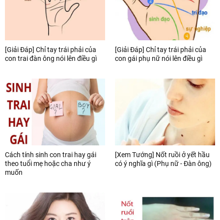
[Giải Đáp] Chỉ tay trái phải của
[Giải Đáp] Chỉ tay trái phải của
con trai đàn ông nói lên điều gì
con gái phụ nữ nói lên điều gì
Cách tính sinh con trai hay gái
[Xem Tướng] Nốt ruồi ở yết hầu
theo tuổi mẹ hoặc cha như ý
có ý nghĩa gì (Phụ nữ - Đàn ông)
muốn