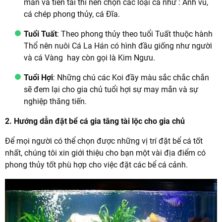
mắn và tiền tài thì nên chọn các loại cá như : Anh vũ,
cá chép phong thủy, cá Đĩa.
Tuổi Tuất
: Theo phong thủy theo tuổi Tuất thuộc hành
Thổ nên nuôi Cá La Hán có hình đầu giống như người
và cá Vàng hay còn gọi là Kim Ngưu.
Tuổi Hợi
: Những chú các Koi đầy màu sắc chắc chắn
sẽ đem lại cho gia chủ tuổi hợi sự may mắn và sự
nghiệp thăng tiến.
2. Hướng dẫn đặt bể cá gia tăng tài lộc cho gia chủ
Để mọi người có thể chọn được những vị trí đặt bể cá tốt
nhất, chúng tôi xin giới thiệu cho bạn một vài địa điểm có
phong thủy tốt phù hợp cho việc đặt các bể cá cảnh.