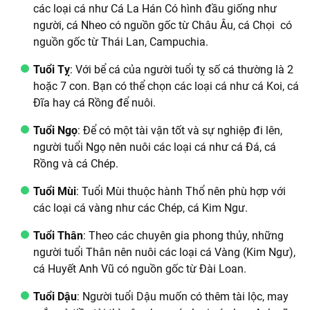
các loại cá như Cá La Hán Có hình đầu giống như
người, cá Nheo có nguồn gốc từ Châu Âu, cá Chọi có
nguồn gốc từ Thái Lan, Campuchia.
Tuổi Tỵ
: Với bể cá của người tuổi tỵ số cá thường là 2
hoặc 7 con. Bạn có thể chọn các loại cá như cá Koi, cá
Đĩa hay cá Rồng để nuôi.
Tuổi Ngọ
: Để có một tài vận tốt và sự nghiệp đi lên,
người tuổi Ngọ nên nuôi các loại cá như cá Đá, cá
Rồng và cá Chép.
Tuổi Mùi
: Tuổi Mùi thuộc hành Thổ nên phù hợp với
các loại cá vàng như các Chép, cá Kim Ngư.
Tuổi
Thân
: Theo các chuyên gia phong thủy, những
người tuổi Thân nên nuôi các loại cá Vàng (Kim Ngư),
cá Huyết Anh Vũ có nguồn gốc từ Đài Loan.
Tuổi Dậu
: Người tuổi Dậu muốn có thêm tài lộc, may