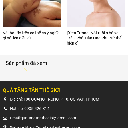
Vết bớt đỏ trên cơ thể có ý nghĩa
[Xem Tướng] Nốt ruồi ở bả vai
gì nói lên điều gì
Trái - Phải Đàn Ông Phụ Nữ thể
hiện gì
Sản phẩm đã xem
QUÀ TẶNG TÂN THẾ GIỚI
Địa chỉ: 100 QUANG TRUNG, P.10, GÒ VẤP, TPHCM
Hotline:
0905.426.314
Email:
quatangtanthegioi@gmail.com
Website:
https://quatangtanthegioi.com