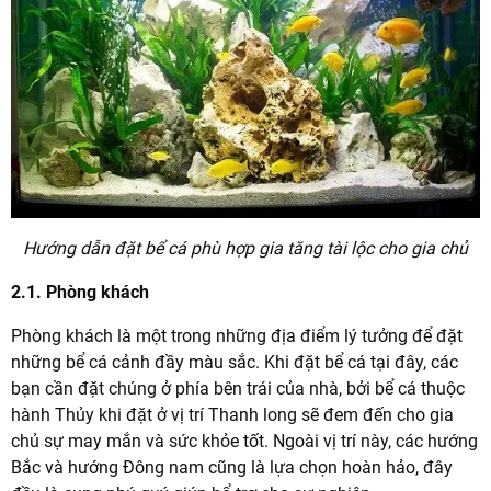
Hướng dẫn đặt bể cá phù hợp gia tăng tài lộc cho gia chủ
2.1.
Phòng khách
Phòng khách là một trong những địa điểm lý tưởng để đặt
những bể cá cảnh đầy màu sắc. Khi đặt bể cá tại đây, các
bạn cần đặt chúng ở phía bên trái của nhà, bởi bể cá thuộc
hành Thủy khi đặt ở vị trí Thanh long sẽ đem đến cho gia
chủ sự may mắn và sức khỏe tốt. Ngoài vị trí này, các hướng
Bắc và hướng Đông nam cũng là lựa chọn hoàn hảo, đây