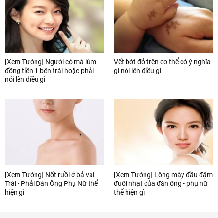
[Xem Tướng] Người có má lúm
Vết bớt đỏ trên cơ thể có ý nghĩa
đồng tiền 1 bên trái hoặc phải
gì nói lên điều gì
nói lên điều gì
[Xem Tướng] Nốt ruồi ở bả vai
[Xem Tướng] Lông mày đầu đậm
Trái - Phải Đàn Ông Phụ Nữ thể
đuôi nhạt của đàn ông - phụ nữ
hiện gì
thể hiện gì