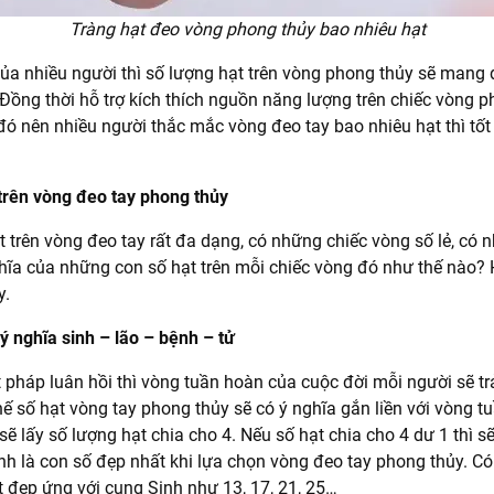
Tràng hạt đeo vòng phong thủy bao nhiêu hạt
ủa nhiều người thì số lượng hạt trên vòng phong thủy sẽ mang
Đồng thời hỗ trợ kích thích nguồn năng lượng trên chiếc vòng p
a đó nên nhiều người thắc mắc vòng đeo tay bao nhiêu hạt thì tốt
 trên vòng đeo tay phong thủy
ạt trên vòng đeo tay rất đa dạng, có những chiếc vòng số lẻ, có
ghĩa của những con số hạt trên mỗi chiếc vòng đó như thế nào
y.
ý nghĩa sinh – lão – bệnh – tử
 pháp luân hồi thì vòng tuần hoàn của cuộc đời mỗi người sẽ tr
hế số hạt vòng tay phong thủy sẽ có ý nghĩa gắn liền với vòng t
sẽ lấy số lượng hạt chia cho 4. Nếu số hạt chia cho 4 dư 1 thì s
nh là con số đẹp nhất khi lựa chọn vòng đeo tay phong thủy. C
t đẹp ứng với cung Sinh như 13, 17, 21, 25…