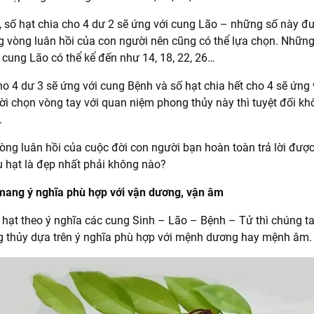
 số hạt chia cho 4 dư 2 sẽ ứng với cung Lão – những số này đư
ng vòng luân hồi của con người nên cũng có thể lựa chọn. Những
 cung Lão có thể kể đến như 14, 18, 22, 26…
ho 4 dư 3 sẽ ứng với cung Bệnh và số hạt chia hết cho 4 sẽ ứng
i chọn vòng tay với quan niệm phong thủy này thì tuyệt đối kh
.
vòng luân hồi của cuộc đời con người bạn hoàn toàn trả lời được
 hạt là đẹp nhất phải không nào?
 mang ý nghĩa phù hợp với vận dương, vận âm
ố hạt theo ý nghĩa các cung Sinh – Lão – Bệnh – Tử thì chúng ta
g thủy dựa trên ý nghĩa phù hợp với mệnh dương hay mệnh âm.