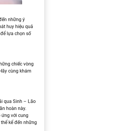
 đến những ý
hát huy hiệu quả
 để lựa chọn số
 những chiếc vòng
? Hãy cùng khám
ải qua Sinh – Lão
uần hoàn này.
ẽ ứng với cung
ó thể kể đến những