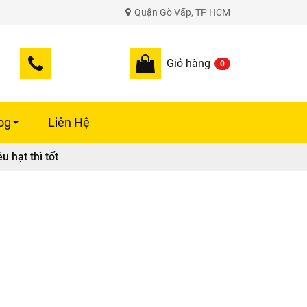
Quận Gò Vấp, TP HCM
Giỏ hàng
0
og
Liên Hệ
+
 hạt thì tốt