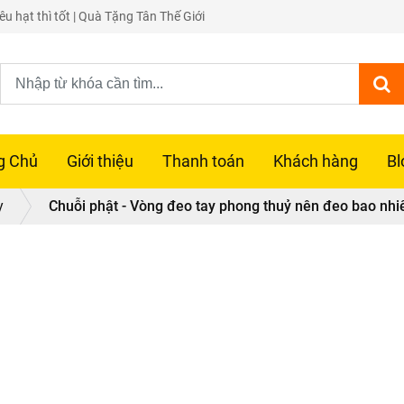
u hạt thì tốt | Quà Tặng Tân Thế Giới
g Chủ
Giới thiệu
Thanh toán
Khách hàng
Bl
y
Chuỗi phật - Vòng đeo tay phong thuỷ nên đeo bao nhiêu