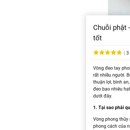
Chuỗi phật 
tốt
(
3
Vòng đeo tay phon
rất nhiều người. 
thuận lợi, bình an
đeo bao nhiêu hạt
dưới đây.
1. Tại sao phải q
Vòng phong thủy ng
phong cách của ng