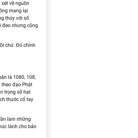
u xét về nguồn
hông mang lại
g thủy với số
ời đeo nhưng cũng
rồi chứ. Đó chính
ắn là 1080, 108,
i theo đạo Phật
n trọng số hạt
ích thước cổ tay
 cần làm những
phúc lành cho bản