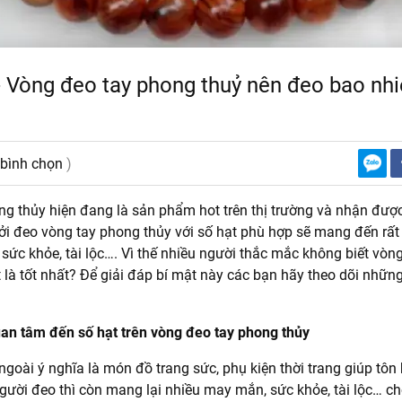
- Vòng đeo tay phong thuỷ nên đeo bao nhiê
 bình chọn
)
g thủy hiện đang là sản phẩm hot trên thị trường và nhận đượ
Bởi đeo vòng tay phong thủy với số hạt phù hợp sẽ mang đến rấ
, sức khỏe, tài lộc…. Vì thế nhiều người thắc mắc không biết vò
 là tốt nhất? Để giải đáp bí mật này các bạn hãy theo dõi những 
uan tâm đến số hạt trên vòng đeo tay phong thủy
oài ý nghĩa là món đồ trang sức, phụ kiện thời trang giúp tôn b
ười đeo thì còn mang lại nhiều may mắn, sức khỏe, tài lộc… c