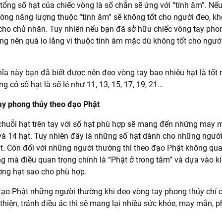
tổng số hạt của chiếc vòng là số chẵn sẽ ứng với “tính âm”. Nế
ường năng lượng thuộc “tính âm” sẽ không tốt cho người đeo, k
ho chủ nhân. Tuy nhiên nếu bạn đã sở hữu chiếc vòng tay phon
ng nên quá lo lắng vì thuộc tính âm mặc dù không tốt cho ngư
hĩa này bạn đã biết được nên đeo vòng tay bao nhiêu hạt là tốt 
g có số hạt là số lẻ như 11, 13, 15, 17, 19, 21…
ay phong thủy theo đạo Phật
chuỗi hạt trên tay với số hạt phù hợp sẽ mang đến những may m
8 và 14 hạt. Tuy nhiên đây là những số hạt dành cho những ngườ
. Còn đối với những người thường thì theo đạo Phật không qua
ng mà điều quan trọng chính là “Phật ở trong tâm” và dựa vào k
ợng hạt sao cho phù hợp.
ạo Phật những người thường khi đeo vòng tay phong thủy chỉ
u thiện, tránh điều ác thì sẽ mang lại nhiều sức khỏe, may mắn, 