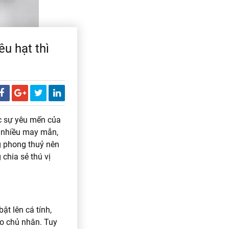
u hạt thì
c sự yêu mến của
t nhiều may mắn,
ng phong thuỷ nên
chia sẻ thú vị
ật lên cá tính,
ho chủ nhân. Tuy