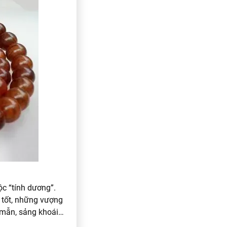
ộc “tính dương”.
 tốt, những vượng
h mẫn, sảng khoái…