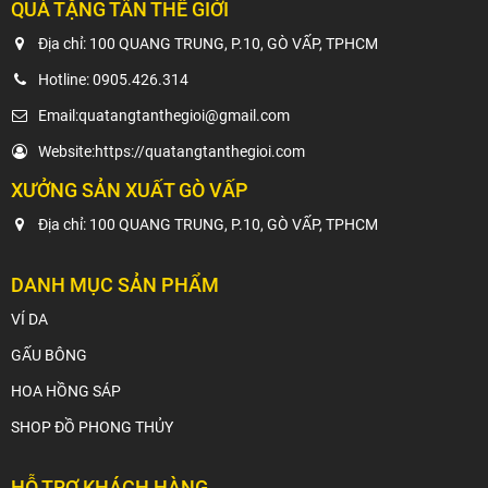
QUÀ TẶNG TÂN THẾ GIỚI
Địa chỉ: 100 QUANG TRUNG, P.10, GÒ VẤP, TPHCM
Hotline:
0905.426.314
Email:
quatangtanthegioi@gmail.com
Website:
https://quatangtanthegioi.com
XƯỞNG SẢN XUẤT GÒ VẤP
Địa chỉ: 100 QUANG TRUNG, P.10, GÒ VẤP, TPHCM
DANH MỤC SẢN PHẨM
VÍ DA
GẤU BÔNG
HOA HỒNG SÁP
SHOP ĐỒ PHONG THỦY
HỖ TRỢ KHÁCH HÀNG