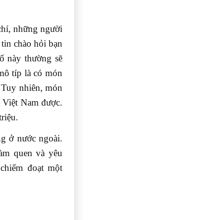
 chí, những người
tin chào hỏi bạn
số này thường sẽ
mô típ là có món
n. Tuy nhiên, món
ề Việt Nam được.
riệu.
ng ở nước ngoài.
làm quen và yêu
 chiếm đoạt một