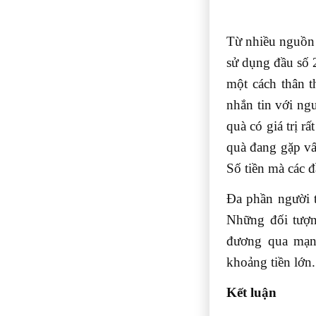
Từ nhiều nguồn t
sử dụng đầu số 
một cách thân t
nhắn tin với ng
quà có giá trị r
quà đang gặp vấ
Số tiền mà các đ
Đa phần người t
Những đối tượn
đương qua mạng
khoảng tiền lớn.
Kết luận