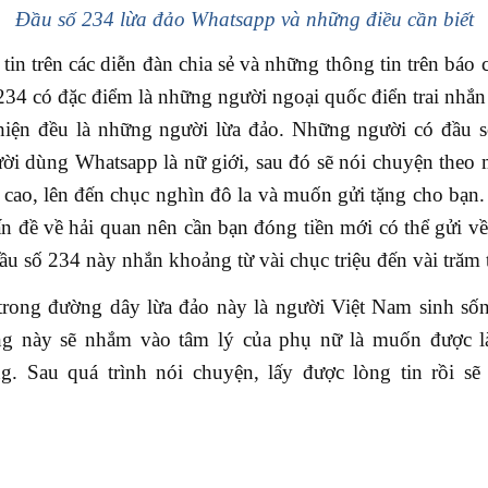
Đầu số 234 lừa đảo Whatsapp và những điều cần biết
in trên các diễn đàn chia sẻ và những thông tin trên báo
234 có đặc điểm là những người ngoại quốc điển trai nhắn 
hiện đều là những người lừa đảo. Những người có đầu 
ười dùng Whatsapp là nữ giới, sau đó sẽ nói chuyện theo 
ất cao, lên đến chục nghìn đô la và muốn gửi tặng cho bạ
n đề về hải quan nên cần bạn đóng tiền mới có thể gửi v
ầu số 234 này nhắn khoảng từ vài chục triệu đến vài trăm t
rong đường dây lừa đảo này là người Việt Nam sinh số
g này sẽ nhắm vào tâm lý của phụ nữ là muốn được 
. Sau quá trình nói chuyện, lấy được lòng tin rồi sẽ