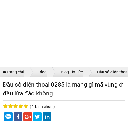
Trang chủ
Blog
Blog Tin Tức
Đầu số điện thoại
Đầu số điện thoại 0285 là mạng gì mã vùng ở
đâu lừa đảo không
(
1 bình chọn
)