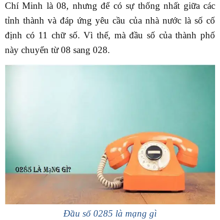
Chí Minh là 08, nhưng để có sự thống nhất giữa các
tỉnh thành và đáp ứng yêu cầu của nhà nước là số cố
định có 11 chữ số. Vì thế, mà đầu số của thành phố
này chuyển từ 08 sang 028.
Đầu số 0285 là mạng gì