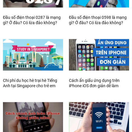
Đầu số điện thoại 0287 là mạng
Đầu số điện thoại 0598 là mạng
gì? Ở đâu? Có lừa đảo không?
gì? Ở đâu? Có lừa đảo không?
Chi phí du học hè trại hè Tiếng
Cách ẩn giấu ứng dụng trên
Anh tại Singapore cho trẻ em
iPhone iOS đơn giản dễ làm