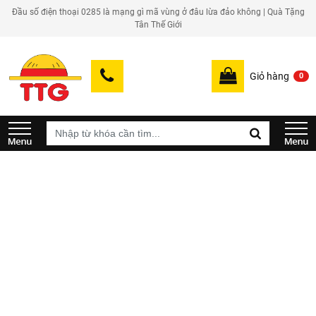
Đầu số điện thoại 0285 là mạng gì mã vùng ở đâu lừa đảo không | Quà Tặng
Tân Thế Giới
Giỏ hàng
0