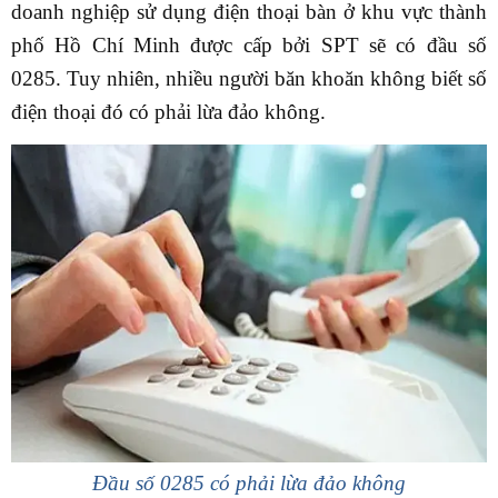
doanh nghiệp sử dụng điện thoại bàn ở khu vực thành
phố Hồ Chí Minh được cấp bởi SPT sẽ có đầu số
0285. Tuy nhiên, nhiều người băn khoăn không biết số
điện thoại đó có phải lừa đảo không.
Đầu số 0285 có phải lừa đảo không