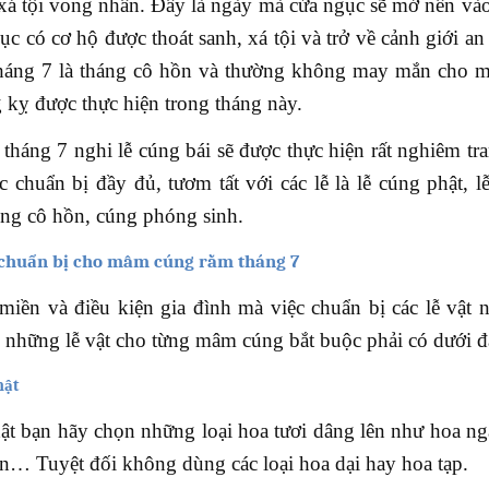
y xá tội vong nhân. Đây là ngày mà cửa ngục sẽ mở nên và
ục có cơ hộ được thoát sanh, xá tội và trở về cảnh giới an
háng 7 là tháng cô hồn và thường không may mắn cho m
 kỵ được thực hiện trong tháng này.
tháng 7 nghi lễ cúng bái sẽ được thực hiện rất nghiêm tra
 chuẩn bị đầy đủ, tươm tất với các lễ là lễ cúng phật, l
cúng cô hồn, cúng phóng sinh.
n chuẩn bị cho mâm cúng rằm tháng 7
iền và điều kiện gia đình mà việc chuẩn bị các lễ vật n
 những lễ vật cho từng mâm cúng bắt buộc phải có dưới đ
hật
t bạn hãy chọn những loại hoa tươi dâng lên như hoa ng
n… Tuyệt đối không dùng các loại hoa dại hay hoa tạp.