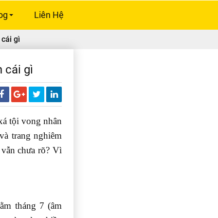
og
Liên Hệ
+
cái gì
 cái gì
xá tội vong nhân
 và trang nghiêm
 vẫn chưa rõ? Vì
rằm tháng 7 (âm