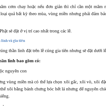
âm cơm chay hoặc nếu đơn giản thì chỉ cần một mâm n
loại quả bất kỳ theo mùa, vùng miền nhưng phải đảm bảo
ật sẽ đặt ở vị trí cao nhất trong các lễ.
linh và gia tiên
 cúng thần linh đặt trên lễ cúng gia tiên nhưng sẽ đặt dưới 
ần linh bao gồm có:
uộc nguyên con
ừng vùng miền mà có thể lựa chọn xôi gấc, xôi vò, xôi đậ
y thế xôi bằng bánh chưng bóc hết lá nhưng để nguyên chi
miếng.