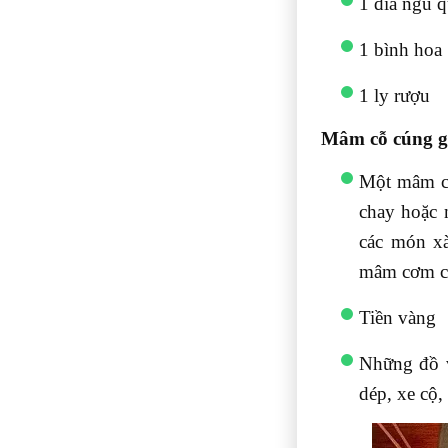
1 đĩa ngũ 
1 bình hoa
1 ly rượu
Mâm cỗ cúng gi
Một mâm cơ
chay hoặc 
các món x
mâm cơm có 
Tiền vàng
Những đồ v
dép, xe cộ