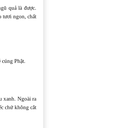
gũ quả là được.
 tươi ngon, chất
lễ cúng Phật.
u xanh. Ngoài ra
ếc chứ không cắt