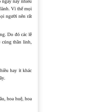
o ngày này nhiều
 lành. Vì thế mọi
ọi người nên rất
ng. Do đó các lễ
ễ cúng thần linh,
hiều hay ít khác
ây.
âu, hoa huệ, hoa