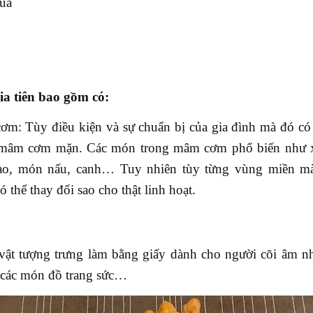
quả
a tiên bao gồm có:
m: Tùy điều kiện và sự chuẩn bị của gia đình mà đó có
mâm cơm mặn. Các món trong mâm cơm phổ biến như xô
ào, món nấu, canh… Tuy nhiên tùy từng vùng miền mà
thể thay đổi sao cho thật linh hoạt.
ật tượng trưng làm bằng giấy dành cho người cõi âm nh
, các món đồ trang sức…