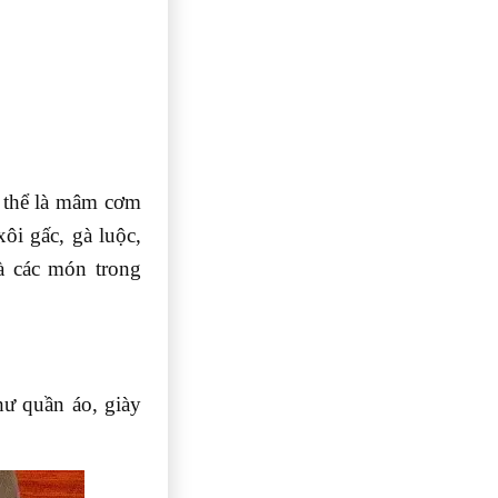
 thể là mâm cơm
i gấc, gà luộc,
 các món trong
ư quần áo, giày