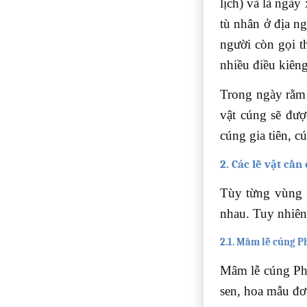
lịch) và là ngà
tù nhân ở địa ng
người còn gọi t
nhiều điều kiêng
Trong ngày rằm 
vật cúng sẽ được
cúng gia tiên, 
2. Các lễ vật cầ
Tùy từng vùng m
nhau. Tuy nhiên
2.1. Mâm lễ cúng P
Mâm lễ cúng Phậ
sen, hoa mẫu đơ