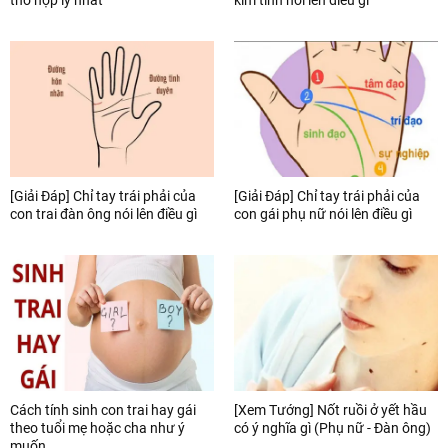
[Giải Đáp] Chỉ tay trái phải của
[Giải Đáp] Chỉ tay trái phải của
con trai đàn ông nói lên điều gì
con gái phụ nữ nói lên điều gì
Cách tính sinh con trai hay gái
[Xem Tướng] Nốt ruồi ở yết hầu
theo tuổi mẹ hoặc cha như ý
có ý nghĩa gì (Phụ nữ - Đàn ông)
muốn