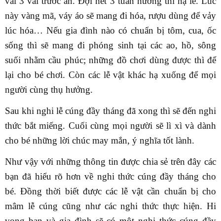
vái 3 vái trước án. Đợi hết 3 tuần hương thì hạ lễ. Lúc
này vàng mã, váy áo sẽ mang đi hóa, rượu dùng để vảy
lúc hóa… Nếu gia đình nào có chuẩn bị tôm, cua, ốc
sống thì sẽ mang đi phóng sinh tại các ao, hồ, sông
suối nhằm cầu phúc; những đồ chơi dùng được thì để
lại cho bé chơi. Còn các lễ vật khác hạ xuống để mọi
người cùng thụ hưởng.
Sau khi nghi lễ cúng đầy tháng đã xong thì sẽ đến nghi
thức bắt miếng. Cuối cùng mọi người sẽ lì xì và dành
cho bé những lời chúc may mắn, ý nghĩa tốt lành.
Như vậy với những thông tin được chia sẻ trên đây các
bạn đã hiểu rõ hơn về nghi thức cúng đầy tháng cho
bé. Đồng thời biết được các lễ vật cần chuẩn bị cho
mâm lễ cúng cũng như các nghi thức thực hiện. Hi
vọng bạn và gia đình sẽ có một nghi thức cúng đầy