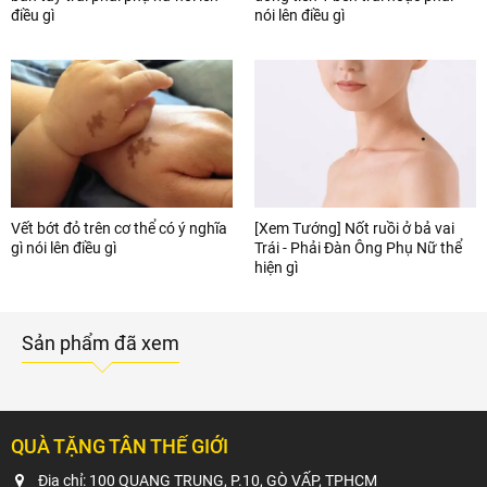
điều gì
nói lên điều gì
Vết bớt đỏ trên cơ thể có ý nghĩa
[Xem Tướng] Nốt ruồi ở bả vai
gì nói lên điều gì
Trái - Phải Đàn Ông Phụ Nữ thể
hiện gì
Sản phẩm đã xem
QUÀ TẶNG TÂN THẾ GIỚI
Địa chỉ: 100 QUANG TRUNG, P.10, GÒ VẤP, TPHCM