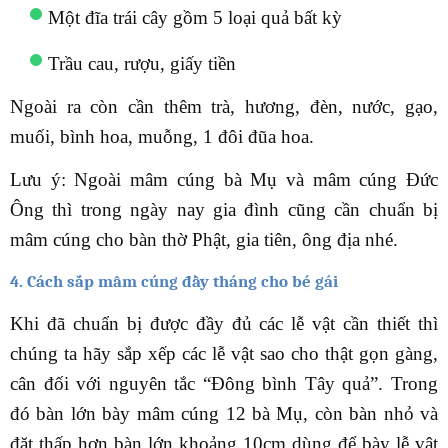
Một đĩa trái cây gồm 5 loại quả bất kỳ
Trầu cau, rượu, giấy tiền
Ngoài ra còn cần thêm trà, hương, đèn, nước, gạo,
muối, bình hoa, muỗng, 1 đôi đũa hoa.
Lưu ý: Ngoài mâm cúng bà Mụ và mâm cúng Đức
Ông thì trong ngày nay gia đình cũng cần chuẩn bị
mâm cúng cho bàn thờ Phật, gia tiên, ông địa nhé.
4. Cách sắp mâm cúng đầy tháng cho bé gái
Khi đã chuẩn bị được đầy đủ các lễ vật cần thiết thì
chúng ta hãy sắp xếp các lễ vật sao cho thật gọn gàng,
cân đối với nguyên tắc “Đông bình Tây quả”. Trong
đó bàn lớn bày mâm cúng 12 bà Mụ, còn bàn nhỏ và
đặt thấp hơn bàn lớn khoảng 10cm dùng để bày lễ vật