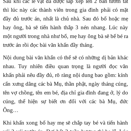
Sau khi các lễ vật đã được sắp xếp lên 2 bàn tươm tất
thì lúc này các thành viên trong gia đình phải có mặt
đầy đủ trước án, nhất là chủ nhà. Sau đó bố hoặc mẹ
hay ông, bà sẽ tiến hành thắp 3 nén nhang. Lúc này
một người trong nhà như bố, mẹ hay ông bà sẽ bế bé ra
trước án rồi đọc bài văn khấn đầy tháng.
Nội dung bài văn khấn có thể sẽ có những dị bản khác
nhau. Tuy nhiên điều quan trọng là người đọc văn
khấn phải nêu đầy đủ, rõ ràng nội dung bao gồm: kính
cẩn xưng dâng các bà Mụ, thần phật, ngày tháng cúng,
tên vợ chồng, tên em bé, địa chỉ gia đình đang ở, lý do
cúng, thể hiện sự biết ơn đối với các bà Mụ, đức
Ông…
Khi khấn xong bố hay mẹ sẽ chắp tay bé và tiến hành