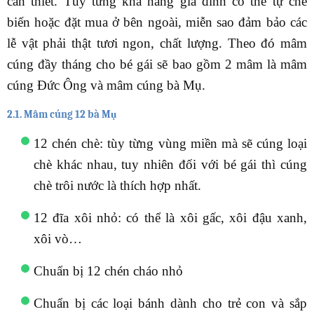
cần thiết. Tùy từng khả năng gia đình có thể tự chế
biến hoặc đặt mua ở bên ngoài, miễn sao đảm bảo các
lễ vật phải thật tươi ngon, chất lượng. Theo đó mâm
cúng đầy tháng cho bé gái sẽ bao gồm 2 mâm là mâm
cúng Đức Ông và mâm cúng bà Mụ.
2.1. Mâm cúng 12 bà Mụ
12 chén chè: tùy từng vùng miền mà sẽ cúng loại
chè khác nhau, tuy nhiên đối với bé gái thì cúng
chè trôi nước là thích hợp nhất.
12 đĩa xôi nhỏ: có thể là xôi gấc, xôi đậu xanh,
xôi vò…
Chuẩn bị 12 chén cháo nhỏ
Chuẩn bị các loại bánh dành cho trẻ con và sắp