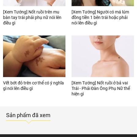
[Xem Tướng] Nốt ruồi trên mu
[Xem Tướng] Người có má lúm
bàn tay trái phải phụ nữ nói lên
đồng tiền 1 bên trái hoặc phải
điều gì
nói lên điều gì
Vết bớt đỏ trên cơ thể có ý nghĩa
[Xem Tướng] Nốt ruồi ở bả vai
gì nói lên điều gì
Trái - Phải Đàn Ông Phụ Nữ thể
hiện gì
Sản phẩm đã xem