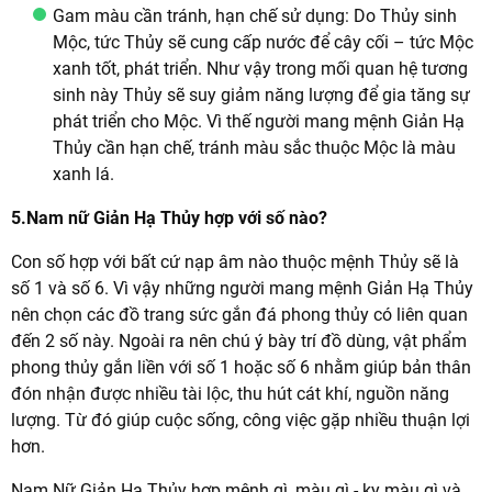
Gam màu cần tránh, hạn chế sử dụng: Do Thủy sinh
Mộc, tức Thủy sẽ cung cấp nước để cây cối – tức Mộc
xanh tốt, phát triển. Như vậy trong mối quan hệ tương
sinh này Thủy sẽ suy giảm năng lượng để gia tăng sự
phát triển cho Mộc. Vì thế người mang mệnh Giản Hạ
Thủy cần hạn chế, tránh màu sắc thuộc Mộc là màu
xanh lá.
5.Nam nữ Giản Hạ Thủy hợp với số nào?
Con số hợp với bất cứ nạp âm nào thuộc mệnh Thủy sẽ là
số 1 và số 6. Vì vậy những người mang mệnh Giản Hạ Thủy
nên chọn các đồ trang sức gắn đá phong thủy có liên quan
đến 2 số này. Ngoài ra nên chú ý bày trí đồ dùng, vật phẩm
phong thủy gắn liền với số 1 hoặc số 6 nhằm giúp bản thân
đón nhận được nhiều tài lộc, thu hút cát khí, nguồn năng
lượng. Từ đó giúp cuộc sống, công việc gặp nhiều thuận lợi
hơn.
Nam Nữ Giản Hạ Thủy hợp mệnh gì, màu gì - kỵ màu gì và