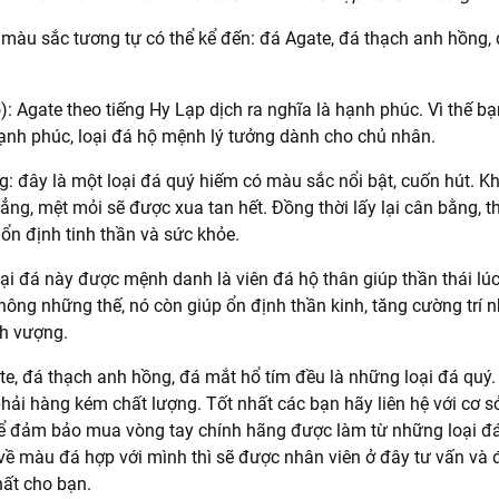
ó màu sắc tương tự có thể kể đến: đá Agate, đá thạch anh hồng
: Agate theo tiếng Hy Lạp dịch ra nghĩa là hạnh phúc. Vì thế bạ
nh phúc, loại đá hộ mệnh lý tưởng dành cho chủ nhân.
: đây là một loại đá quý hiếm có màu sắc nổi bật, cuốn hút. K
ẳng, mệt mỏi sẽ được xua tan hết. Đồng thời lấy lại cân bằng, 
 ổn định tinh thần và sức khỏe.
ại đá này được mệnh danh là viên đá hộ thân giúp thần thái lú
hông những thế, nó còn giúp ổn định thần kinh, tăng cường trí n
nh vượng.
te, đá thạch anh hồng, đá mắt hổ tím đều là những loại đá quý.
hải hàng kém chất lượng. Tốt nhất các bạn hãy liên hệ với cơ s
để đảm bảo mua vòng tay chính hãng được làm từ những loại đá
ề màu đá hợp với mình thì sẽ được nhân viên ở đây tư vấn và 
ất cho bạn.