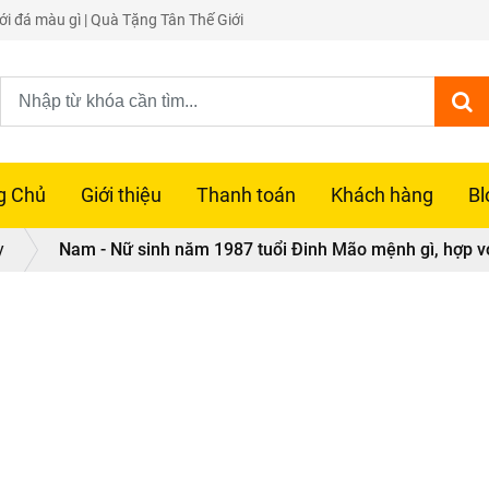
i đá màu gì | Quà Tặng Tân Thế Giới
g Chủ
Giới thiệu
Thanh toán
Khách hàng
Bl
y
Nam - Nữ sinh năm 1987 tuổi Đinh Mão mệnh gì, hợp v