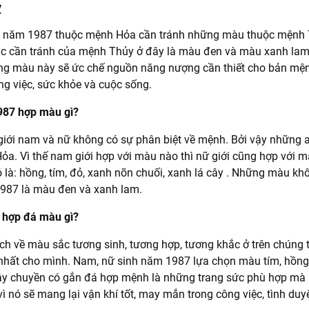
ỵ
h năm 1987 thuộc mệnh Hỏa cần tránh những màu thuộc mệnh 
c cần tránh của mệnh Thủy ở đây là màu đen và màu xanh la
g màu này sẽ ức chế nguồn năng nượng cần thiết cho bản mệnh
g việc, sức khỏe và cuộc sống.
987 hợp màu gì?
giới nam và nữ không có sự phân biệt về mệnh. Bởi vậy những 
a. Vì thế nam giới hợp với màu nào thì nữ giới cũng hợp với m
à: hồng, tím, đỏ, xanh nõn chuối, xanh lá cây . Những màu k
1987 là màu đen và xanh lam.
 hợp đá màu gì?
ch về màu sắc tương sinh, tương hợp, tương khắc ở trên chúng 
hất cho mình. Nam, nữ sinh năm 1987 lựa chọn màu tím, hồng, 
dây chuyền có gắn đá hợp mệnh là những trang sức phù hợp m
vì nó sẽ mang lại vận khí tốt, may mắn trong công việc, tình du