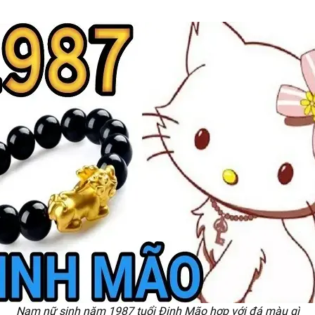
Nam nữ sinh năm 1987 tuổi Đinh Mão hợp với đá màu gì