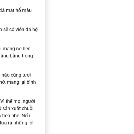
, đá mắt hổ màu
n sẽ có viên đá hộ
hi mang nó bên
thăng bằng trong
c nào cũng tươi
hớ, mang lại bình
 Vì thế mọi người
ở sản xuất chuỗi
 trên nhé. Nếu
đưa ra những lời