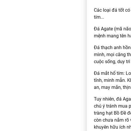
Các loại đá tốt c
tím...
Đá Agate (mã não)
mệnh mang tên hạ
Đá thạch anh hồng
mình, mọi căng th
cuộc sống, duy trì
Đá mắt hổ tím: Lo
tỉnh, minh mẫn. K
an, may mắn, thị
Tuy nhiên, đá Aga
chú ý tránh mua p
tràng hạt Bồ Đề 
còn chưa nắm rõ v
khuyên hữu ích nh