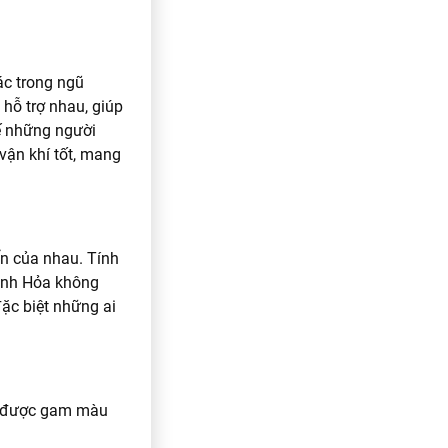
c trong ngũ
hỗ trợ nhau, giúp
hế những người
ận khí tốt, mang
ển của nhau. Tính
ệnh Hỏa không
ặc biệt những ai
m được gam màu