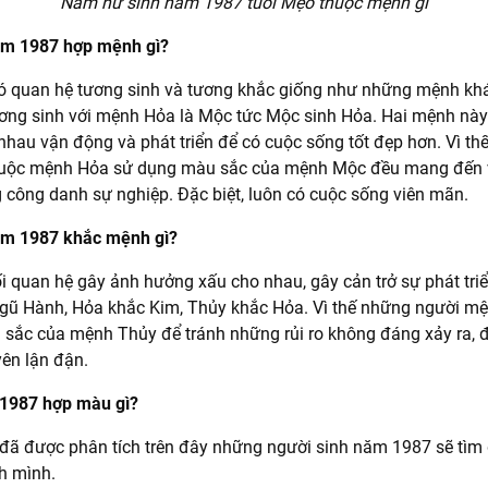
Nam nữ sinh năm 1987 tuổi Mẹo thuộc mệnh gì
ăm 1987 hợp mệnh gì?
 quan hệ tương sinh và tương khắc giống như những mệnh khá
ơng sinh với mệnh Hỏa là Mộc tức Mộc sinh Hỏa. Hai mệnh này 
nhau vận động và phát triển để có cuộc sống tốt đẹp hơn. Vì t
uộc mệnh Hỏa sử dụng màu sắc của mệnh Mộc đều mang đến v
 công danh sự nghiệp. Đặc biệt, luôn có cuộc sống viên mãn.
ăm 1987 khắc mệnh gì?
 quan hệ gây ảnh hưởng xấu cho nhau, gây cản trở sự phát tri
ũ Hành, Hỏa khắc Kim, Thủy khắc Hỏa. Vì thế những người m
sắc của mệnh Thủy để tránh những rủi ro không đáng xảy ra, đ
ên lận đận.
1987 hợp màu gì?
đã được phân tích trên đây những người sinh năm 1987 sẽ tì
h mình.