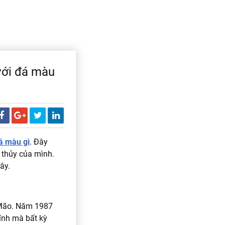
với đá màu
á màu gì
. Đây
 thủy của mình.
ây.
 Mão. Năm 1987
ính mà bất kỳ