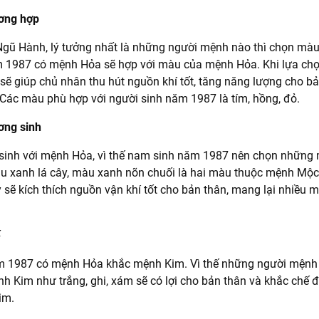
ơng hợp
gũ Hành, lý tưởng nhất là những người mệnh nào thì chọn mà
 1987 có mệnh Hỏa sẽ hợp với màu của mệnh Hỏa. Khi lựa ch
ẽ giúp chủ nhân thu hút nguồn khí tốt, tăng năng lượng cho b
Các màu phù hợp với người sinh năm 1987 là tím, hồng, đỏ.
ơng sinh
inh với mệnh Hỏa, vì thế nam sinh năm 1987 nên chọn những
u xanh lá cây, màu xanh nõn chuối là hai màu thuộc mệnh Mộc
 sẽ kích thích nguồn vận khí tốt cho bản thân, mang lại nhiều m
ế
m 1987 có mệnh Hỏa khắc mệnh Kim. Vì thế những người mệnh
 Kim như trắng, ghi, xám sẽ có lợi cho bản thân và khắc chế 
im.