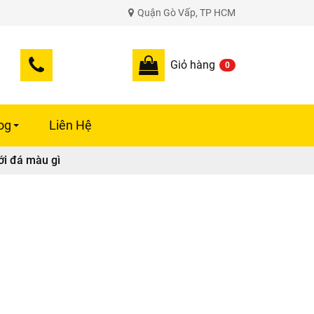
Quận Gò Vấp, TP HCM
Giỏ hàng
0
og
Liên Hệ
+
ới đá màu gì