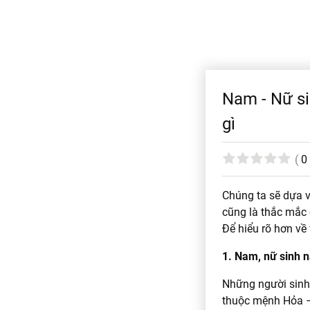
Nam - Nữ si
gì
(
0
Chúng ta sẽ dựa 
cũng là thắc mắc
Để hiểu rõ hơn về
1. Nam, nữ sinh 
Những người sinh
thuộc mệnh Hỏa – 