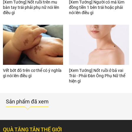
[Xem Tướng] Nốt ruồi trên mu
[Xem Tướng] Người có má lúm
bàn tay trái phải phụ nữ nói lên
đồng tiền 1 bên trái hoặc phải
điều gì
nói lên điều gì
Vết bớt đỏ trên cơ thể có ý nghĩa
[Xem Tướng] Nốt ruồi ở bả vai
gì nói lên điều gì
Trái - Phải Đàn Ông Phụ Nữ thể
hiện gì
Sản phẩm đã xem
QUÀ TẶNG TÂN THẾ GIỚI