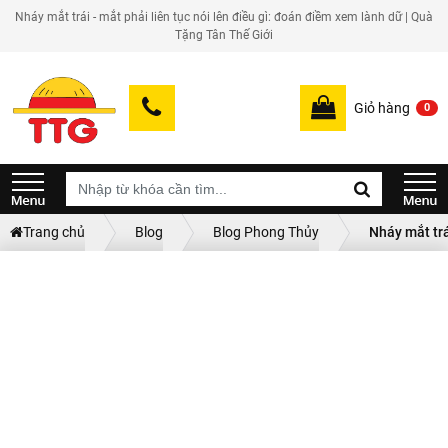
Nháy mắt trái - mắt phải liên tục nói lên điều gì: đoán điềm xem lành dữ | Quà
Tặng Tân Thế Giới
Giỏ hàng
0
Trang chủ
Blog
Blog Phong Thủy
Nháy mắt trá