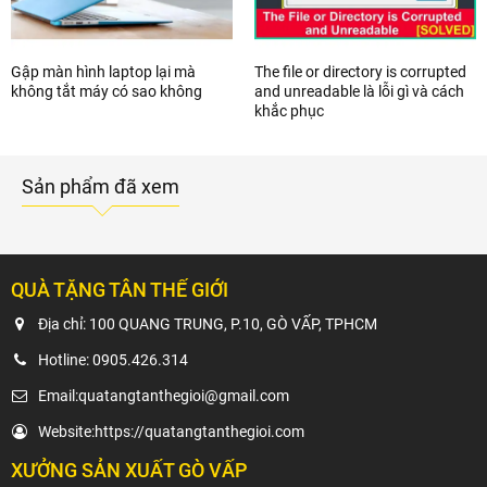
Gập màn hình laptop lại mà
The file or directory is corrupted
không tắt máy có sao không
and unreadable là lỗi gì và cách
khắc phục
Sản phẩm đã xem
QUÀ TẶNG TÂN THẾ GIỚI
Địa chỉ: 100 QUANG TRUNG, P.10, GÒ VẤP, TPHCM
Hotline:
0905.426.314
Email:
quatangtanthegioi@gmail.com
Website:
https://quatangtanthegioi.com
XƯỞNG SẢN XUẤT GÒ VẤP