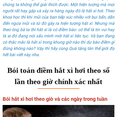
chúng ta không thể giải thích được. Một hiện tượng mà mọi
người rất hay gặp và xảy ra hàng ngày đó là hắt xì hơi. Theo
khoa học thì khi mũi của bạn tiếp xúc nhiều với bụi bẩn, dẫn
đến ngứa mũi và từ đó gây ra hiện tượng hắt xì. Nhưng mà
theo ông bà ta thì hắt xì là có điềm báo: có thể là tin vui hay
là ai đó đang nói xấu mình mới hắt xì liên tục. Và bạn đang
có thắc mắc là hắt xì trong khung giờ nào thì dự báo điềm gì
đúng không nào? Vậy thì hãy cùng Quà tặng tân thế giới đọ
hết bài viết này nha.
Bói toán điềm hắt xì hơi theo số
lần theo giờ chính xác nhất
Bói hắt xì hơi theo giờ và các ngày trong tuần