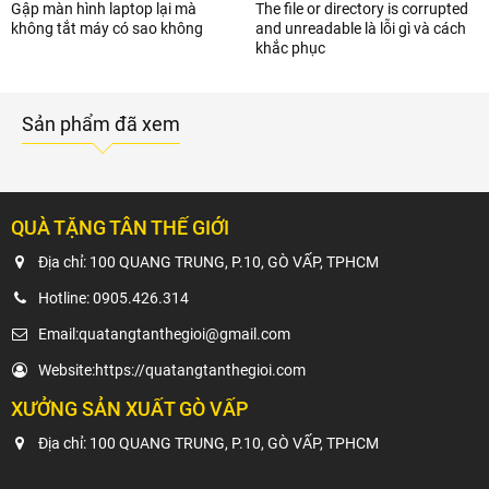
Gập màn hình laptop lại mà
The file or directory is corrupted
không tắt máy có sao không
and unreadable là lỗi gì và cách
khắc phục
Sản phẩm đã xem
QUÀ TẶNG TÂN THẾ GIỚI
Địa chỉ: 100 QUANG TRUNG, P.10, GÒ VẤP, TPHCM
Hotline:
0905.426.314
Email:
quatangtanthegioi@gmail.com
Website:
https://quatangtanthegioi.com
XƯỞNG SẢN XUẤT GÒ VẤP
Địa chỉ: 100 QUANG TRUNG, P.10, GÒ VẤP, TPHCM