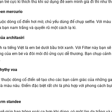
n trẻ cực kì thích thú khi sử dụng để xem mình già đi thì như th
ueen mercurio
 thuộc dòng cổ điển hơi mờ, chủ yếu dùng để chụp selfie. Với màu
a bạn nam trắng và quyến rũ một cách lạ kì.
ủa architasiri
 ra tiếng Việt là em bé dưới bầu trời xanh. Với Filter này bạn sẽ 
rắng của em bé và đôi môi đỏ ửng cực dễ thương. Bạn chụp cảnh v
.
thythy voa
er thuộc dòng cổ điển sẽ tạo cho các bạn cảm giác của những 
à màu nâu. Điểm đặc biệt rất chi là phù hợp với phong cách b
 arm standee
r sẽ giúp bạn trông soái ca hơn khi dùng, có một làn da trắng và 