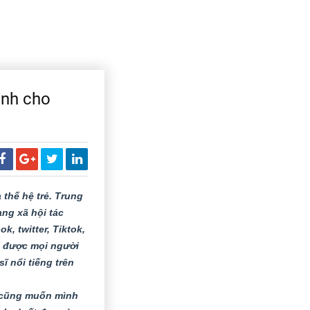
ành cho
thế hệ trẻ. Trung
ạng xã hội tác
, twitter, Tiktok,
i được mọi người
 nổi tiếng trên
i cũng muốn mình