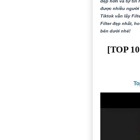
đẹp hơn và tự tin 
được nhiều người 
Tiktok vẫn lấy Fi
Filter đẹp nhất, h
bên dưới nhé!
[TOP 10+
To