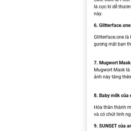
là cực kì dễ thươ
này.
6. Glitterface.on
Glitterface.one là
gương mặt bạn thú
7. Mugwort Mask
Mugwort Mask là F
ảnh này tăng thêm
8. Baby milk của
Hóa thân thành m
và có chút tinh n
9. SUNSET của ar