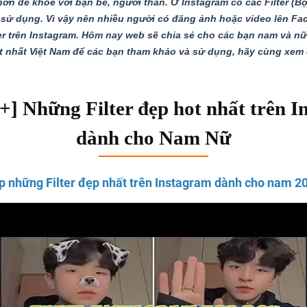
hơn để khoe với bạn bè, người thân. Ở Instagram có các Filter (Bộ
sử dụng. Vì vậy nên nhiều người có đăng ảnh hoặc video lên Fac
lter trên Instagram. Hôm nay web sẽ chia sẻ cho các bạn nam và n
ot nhất Việt Nam để các bạn tham khảo và sử dụng, hãy cùng xem ch
] Những Filter đẹp hot nhất trên 
dành cho Nam Nữ
p những Filter đẹp nhất trên Instagram dành cho nam 2