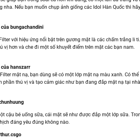
ng nha. Nếu bạn muốn chụp ảnh giống các Idol Hàn Quốc thì hãy
e của bungachandini
 Filter với hiệu ứng nổi bật trên gương mặt là các chấm trắng li t
 vị hơn và che đi một số khuyết điểm trên mặt các bạn nam.
 của hanszarr
ilter mặt nạ, bạn dùng sẽ có một lớp mặt nạ màu xanh. Có thể
 phần thú vị và tạo cảm giác như bạn đang đắp mặt nạ tại nhà
 chunhuung
ột cậu bé uống sữa, cái mặt sẽ như được đắp một lớp sữa. Tro
ghịch đáng yêu đúng không nào.
thur.csgo