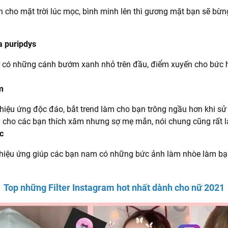
ện cho mặt trời lúc mọc, bình minh lên thì gương mặt bạn sẽ bừ
ủa puripdys
lter có những cánh bướm xanh nhỏ trên đầu, điểm xuyến cho bức h
ăm
à hiệu ứng độc đáo, bắt trend làm cho bạn trông ngầu hơn khi s
 cho các bạn thích xăm nhưng sợ mẹ mắn, nói chung cũng rất l
ic
là hiệu ứng giúp các bạn nam có những bức ảnh làm nhòe làm b
Top những Filter Instagram hot nhất dành cho nữ 2021