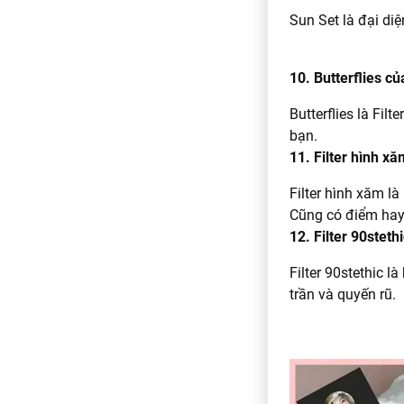
Sun Set là đại di
10. Butterflies c
Butterflies là Fi
bạn.
11. Filter hình x
Filter hình xăm l
Cũng có điểm hay
12. Filter 90steth
Filter 90stethic 
trần và quyến rũ.