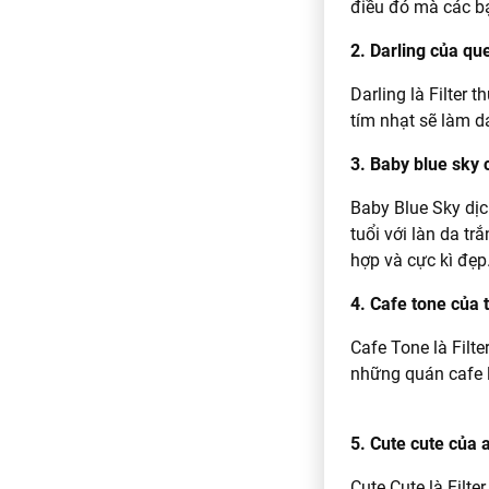
điều đó mà các bạ
2. Darling của q
Darling là Filter
tím nhạt sẽ làm d
3. Baby blue sky c
Baby Blue Sky dịch
tuổi với làn da t
hợp và cực kì đẹp
4. Cafe tone của 
Cafe Tone là Filt
những quán cafe l
5. Cute cute của
Cute Cute là Filte