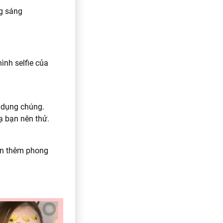
ng sáng
ình selfie của
ử dụng chúng.
ạ bạn nên thử.
ạn thêm phong