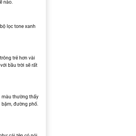
ế nào.
 bộ lọc tone xanh
trông trẻ hơn vài
ới bầu trời sẽ rất
ga màu thường thấy
ụi bặm, đường phố.
như cái tên có nói