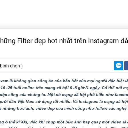
hững Filter đẹp hot nhất trên Instagram d
 bình chọn
)
xem là không gian sống ảo của hầu hết của mọi người đặc biệt là 
16 -25 tuổi online trên mạng xã hội 6 -8 giờ /1 ngày. Có thể nói m
uộc sống của chúng ta. Một số mạng xã hội phổ biến như facebook
ười dân Việt Nam sử dụng rất nhiều. Và Instagram là mạng xã hộ
ẻ những bức ảnh, video đẹp của mình cũng như follow các nghệ sĩ
g ở thế kỉ XXI, việc khi chụp một bức ảnh hay quay một video a