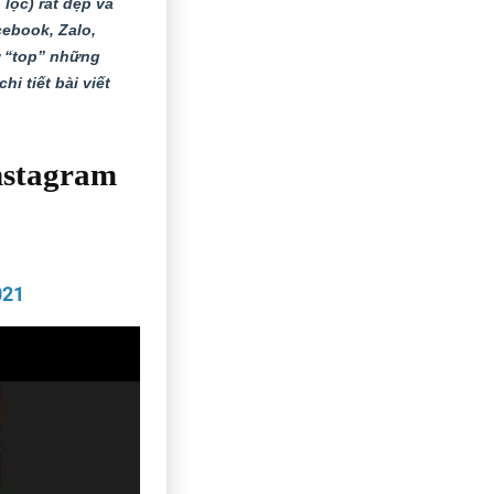
 lọc) rất đẹp và
ebook, Zalo,
ữ “top” những
i tiết bài viết
Instagram
021