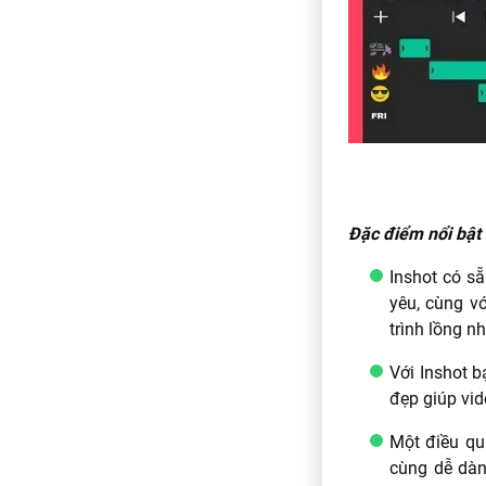
Đặc điểm nổi bật
Inshot có s
yêu, cùng v
trình lồng n
Với Inshot b
đẹp giúp vid
Một điều qu
cùng dễ dàn