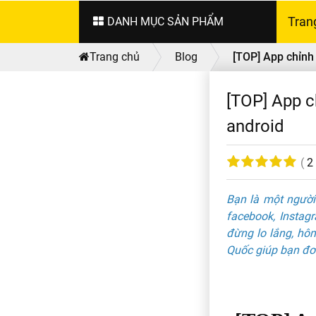
DANH MỤC SẢN PHẨM
Tran
Trang chủ
Blog
[TOP] App chỉnh 
[TOP] App c
android
(
2
Bạn là một người 
facebook, Instag
đừng lo lắng, hô
Quốc giúp bạn đơn