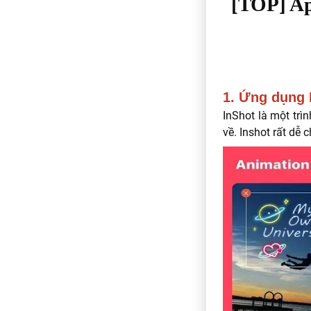
[TOP] Ap
1. Ứng dụng 
InShot là một trì
về. Inshot rất dễ 