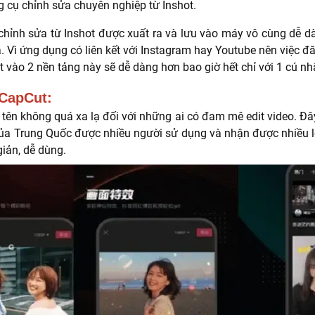
 cụ chỉnh sửa chuyên nghiệp từ Inshot.
chỉnh sửa từ Inshot được xuất ra và lưu vào máy vô cùng dễ d
. Vì ứng dụng có liên kết với Instagram hay Youtube nên việc đ
t vào 2 nền tảng này sẽ dễ dàng hơn bao giờ hết chỉ với 1 cú nh
CapCut:
 tên không quá xa lạ đối với những ai có đam mê edit video. Đ
ủa Trung Quốc được nhiều người sử dụng và nhận được nhiều l
giản, dễ dùng.