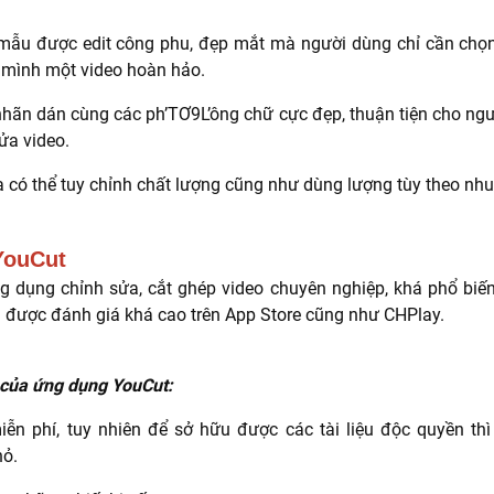
mẫu được edit công phu, đẹp mắt mà người dùng chỉ cần chọn ả
 mình một video hoàn hảo.
nhãn dán cùng các ph’TƠ9L’ông chữ cực đẹp, thuận tiện cho ng
sửa video.
a có thể tuy chỉnh chất lượng cũng như dùng lượng tùy theo nh
YouCut
g dụng chỉnh sửa, cắt ghép video chuyên nghiệp, khá phổ biến
 và được đánh giá khá cao trên App Store cũng như CHPlay.
 của ứng dụng YouCut:
ễn phí, tuy nhiên để sở hữu được các tài liệu độc quyền thì
hỏ.