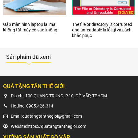
Gập màn hình laptop lại mà
The file or directory is corrupted
không tắt máy có sao không
and unreadable là lỗi gì và cách
khắc phục
Sản phẩm đã xem
QUÀ TẶNG TÂN THẾ GIỚI
Địa chỉ: 100 QUANG TRUNG, P.10, GÒ VẤP, TPHCM
Hotline:
0905.426.314
Email:
quatangtanthegioi@gmail.com
Website:
https://quatangtanthegioi.com
XƯỞNG SẢN XUẤT GÒ VẤP