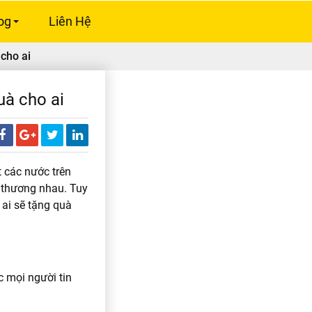
og
Liên Hệ
+
 cho ai
uà cho ai
t các nước trên
u thương nhau. Tuy
 ai sẽ tặng quà
c mọi người tin