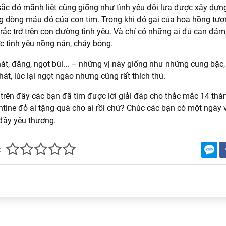
ắc đỏ mãnh liệt cũng giống như tình yêu đôi lưa được xây dựn
g dòng máu đỏ của con tim. Trong khi đó gai của hoa hồng tượ
rắc trở trên con đường tình yêu. Và chỉ có những ai đủ can đảm, 
 tình yêu nồng nán, cháy bỏng.
hát, đắng, ngọt bùi... – những vị này giống như những cung bậc
hát, lúc lại ngọt ngào nhưng cũng rất thích thú.
trên đây các bạn đã tìm được lời giải đáp cho thắc mắc 14 thá
entine đỏ ai tặng quà cho ai rồi chứ? Chúc các bạn có một ngày v
đầy yêu thương.
: