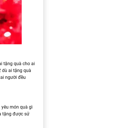
i tặng quà cho ai
2 dù ai tặng quà
hai người đều
h yêu món quà gì
à tặng được sử