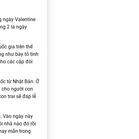
g ngày Valentine
ng 2 là ngày
ốc gia trên thế
g như bày tỏ tình
cho các cặp đôi
gốc từ Nhật Bản. Ở
à cho người con
on trai sẽ đáp lễ
c. Vào ngày này
i nhà nào đó rồi
may mắn trong