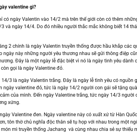
gày valentine gì?
ỉ có ngày Valentin vào 14/2 mà trên thế giới còn có thêm nhữn
3 và ngày 14/4. Do đó nhiều người thắc mắc không biết 14 thá
háng 2 chính là ngày Valentin truyền thống được hầu khắp các qu
o ngày này những người yêu thương nhau sẽ gửi thông điệp cũn
hương. Đây là một ngày lễ đặc biệt vì nó là ngày tình yêu dành 
còn gọi là ngày Valentine đỏ.
 14/3 là ngày Valentin trắng. Đây là ngày lễ tình yêu có nguồn 
 ngày valentine đỏ, tức là ngày 14/2 người con gái sẽ tặng qu
h cảm của mình. Đến ngày Valentine trắng, tức ngày 14/3 người c
ơng xứng.
ngày Valentine đen. Ngày valentine này có xuất xứ từ Hàn Quố
n, tôn thờ chủ nghĩa độc thân sẽ tụ họp với nhau trong một ngô
 món mì truyền thống Jachang và cùng nhau chia sẻ sự thiếu 