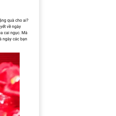
tặng quà cho ai?
uyết về ngày
ủa cai ngục. Mà
là ngày các bạn