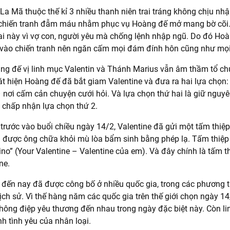
La Mã thuộc thế kỉ 3 nhiều thanh niên trai tráng không chịu nh
chiến tranh đẫm máu nhằm phục vụ Hoàng đế mở mang bờ cõi
ai này vì vợ con, người yêu mà chống lệnh nhập ngũ. Do đó Hoà
g vào chiến tranh nên ngăn cấm mọi đám đính hôn cũng như mọ
g đế vị linh mục Valentin và Thánh Marius vẫn âm thầm tổ chứ
hát hiện Hoàng đế đã bắt giam Valentine và đưa ra hai lựa chọn:
 nơi cấm cản chuyện cưới hỏi. Và lựa chọn thứ hai là giữ nguyê
ã chấp nhận lựa chọn thứ 2.
 trước vào buổi chiều ngày 14/2, Valentine đã gửi một tấm thiệp
 được ông chữa khỏi mù lòa bẩm sinh bằng phép lạ. Tấm thiệp 
ino” (Your Valentine – Valentine của em). Và đây chính là tấm th
ne.
 đến nay đã được công bố ở nhiều quốc gia, trong các phương t
lịch sử. Vì thế hàng năm các quốc gia trên thế giới chọn ngày 14
thông điệp yêu thương đến nhau trong ngày đặc biệt này. Còn l
nh tình yêu của nhân loại.