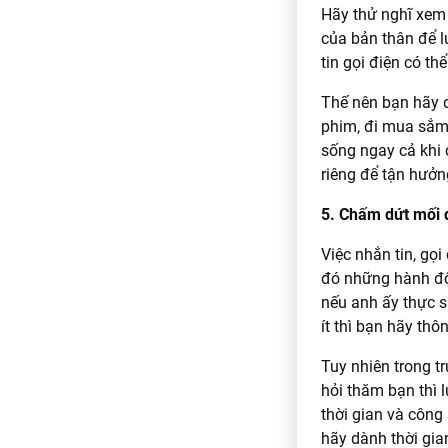
Hãy thử nghĩ xem 
của bản thân để l
tin gọi điện có t
Thế nên bạn hãy d
phim, đi mua sắm,
sống ngay cả khi 
riêng để tận hưởn
5. Chấm dứt mối 
Việc nhắn tin, gọi
đó những hành độn
nếu anh ấy thực s
ít thì bạn hãy thô
Tuy nhiên trong t
hỏi thăm bạn thì 
thời gian và công
hãy dành thời gi