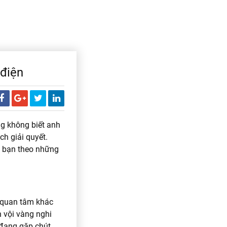
 điện
ng không biết anh
h giải quyết.
i bạn theo những
 quan tâm khác
n vội vàng nghi
 đang gặp chút