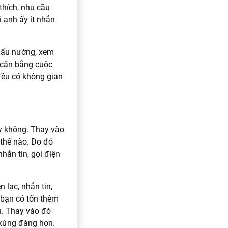
thích, nhu cầu
i anh ấy ít nhắn
 nấu nướng, xem
t cân bằng cuộc
đều có không gian
hay không. Thay vào
thế nào. Do đó
hắn tin, gọi điện
 lạc, nhắn tin,
 bạn có tốn thêm
u. Thay vào đó
 xứng đáng hơn.