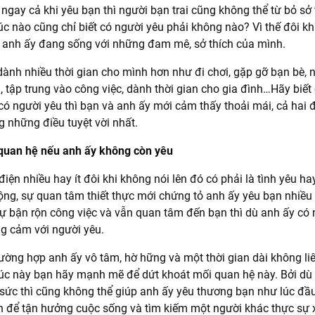
ngay cả khi yêu bạn thì người bạn trai cũng không thể từ bỏ sở 
úc nào cũng chỉ biết có người yêu phải không nào? Vì thế đôi kh
hể anh ấy đang sống với những đam mê, sở thích của mình.
ành nhiều thời gian cho mình hơn như đi chơi, gặp gỡ bạn bè,
 tập trung vào công việc, dành thời gian cho gia đình…Hãy biế
có người yêu thì bạn và anh ấy mới cảm thấy thoải mái, cả hai 
g những điều tuyệt vời nhất.
quan hệ nếu anh ấy không còn yêu
 điện nhiều hay ít đôi khi không nói lên đó có phải là tình yêu 
g, sự quan tâm thiết thực mới chứng tỏ anh ấy yêu bạn nhiều 
ự bận rộn công việc và vẫn quan tâm đến bạn thì dù anh ấy có n
ng cảm với người yêu.
rường hợp anh ấy vô tâm, hờ hững và một thời gian dài không liên
lúc này bạn hãy mạnh mẽ để dứt khoát mối quan hệ này. Bởi dù
 sức thì cũng không thể giúp anh ấy yêu thương bạn như lúc đầ
an để tận hưởng cuộc sống và tìm kiếm một người khác thực sự