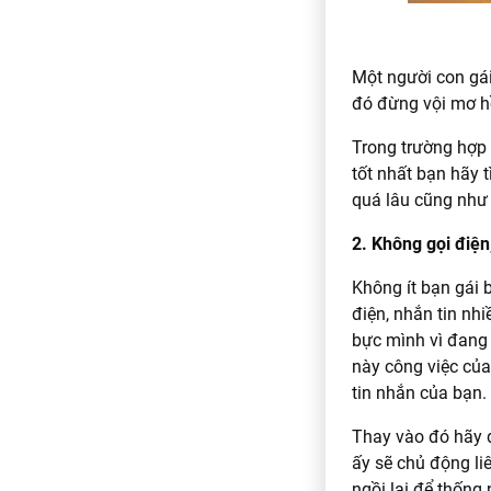
Một người con gái
đó đừng vội mơ h
Trong trường hợp 
tốt nhất bạn hãy 
quá lâu cũng như 
2. Không gọi điện
Không ít bạn gái b
điện, nhắn tin nh
bực mình vì đang b
này công việc của
tin nhắn của bạn.
Thay vào đó hãy đ
ấy sẽ chủ động liê
ngồi lại để thống 