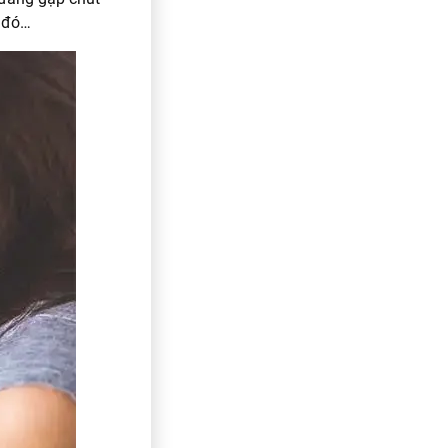
ì đó…