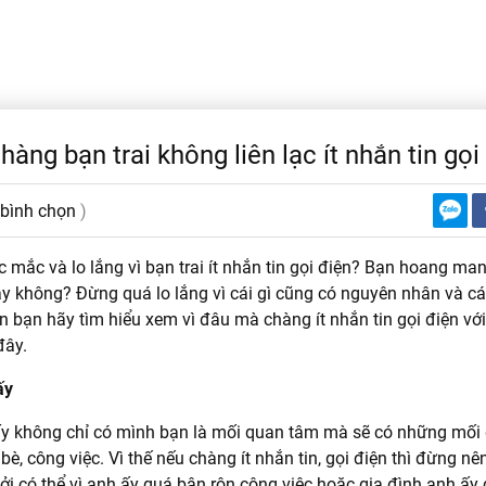
hàng bạn trai không liên lạc ít nhắn tin gọi
 bình chọn
)
 mắc và lo lắng vì bạn trai ít nhắn tin gọi điện? Bạn hoang ma
y không? Đừng quá lo lắng vì cái gì cũng có nguyên nhân và các
n bạn hãy tìm hiểu xem vì đâu mà chàng ít nhắn tin gọi điện vớ
đây.
ấy
 ấy không chỉ có mình bạn là mối quan tâm mà sẽ có những mối
bè, công việc. Vì thế nếu chàng ít nhắn tin, gọi điện thì đừng nê
ởi có thể vì anh ấy quá bận rộn công việc hoặc gia đình anh ấy