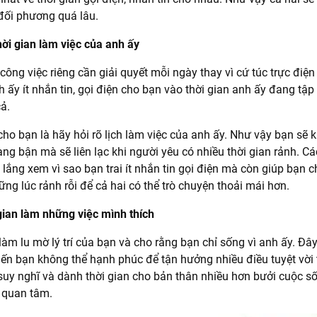
đối phương quá lâu.
hời gian làm việc của anh ấy
công việc riêng cần giải quyết mỗi ngày thay vì cứ túc trực điện
h ấy ít nhắn tin, gọi điện cho bạn vào thời gian anh ấy đang tập 
cả.
cho bạn là hãy hỏi rõ lịch làm việc của anh ấy. Như vậy bạn sẽ k
ang bận mà sẽ liên lạc khi người yêu có nhiều thời gian rảnh. C
lắng xem vì sao bạn trai ít nhắn tin gọi điện mà còn giúp bạn c
ng lúc rảnh rỗi để cả hai có thể trò chuyện thoải mái hơn.
gian làm những việc mình thích
àm lu mờ lý trí của bạn và cho rằng bạn chỉ sống vì anh ấy. Đây
iến bạn không thể hạnh phúc để tận hưởng nhiều điều tuyệt vời
uy nghĩ và dành thời gian cho bản thân nhiều hơn bưởi cuộc số
 quan tâm.