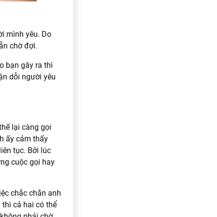
ời mình yêu. Do
ẫn chờ đợi.
o bạn gây ra thì
iận dỗi người yêu
thế lại càng gọi
nh ấy cảm thấy
ên tục. Bởi lúc
ững cuộc gọi hay
việc chắc chắn anh
thì cả hai có thể
ẽ không phải chờ