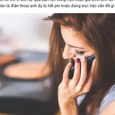
ản là điện thoại anh ấy bị hết pin hoặc đang trục trặc vấn đề g