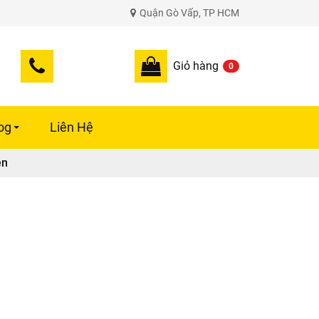
Quận Gò Vấp, TP HCM
Giỏ hàng
0
og
Liên Hệ
+
ện