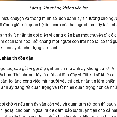
Làm gì khi chàng không liên lạc
 hiểu chuyện và thông minh sẽ luôn dành sự tin tưởng cho ngư
ồ đánh giá mối quan hệ tình cảm của hai người mà hãy kiên nh
anh ấy ít nhắn tin gọi điện vì đang giận bạn một chuyện gì đó d
tìm cách làm hòa. Bởi chẳng một người con trai nào lại có thể g
khi cô ấy đã chủ động làm lành.
, nhắn tin dồn dập
ực tức, cáu gắt vì gọi điện, nhắn tin mà anh ấy không trả lời. Vì 
iều hơn. Thế nhưng đây là một sai lầm đấy vì đôi khi sẽ khiến a
ận, lo lắng công việc mà người yêu cứ gọi, nhắn tin làm phiền li
 anh ấy đang rất quan trọng và tất nhiên quan trọng hơn cả nh
ợi chờ vì nếu anh ấy vẫn còn yêu và quan tâm tới bạn thì sau 
n lạc lại cho bạn. Ngoài ra để đảm bảo sự thuận tiện cho cả hai 
nhất về thời gian gọi điện, nhắn tin cho nhau. Như vậy cả hai s