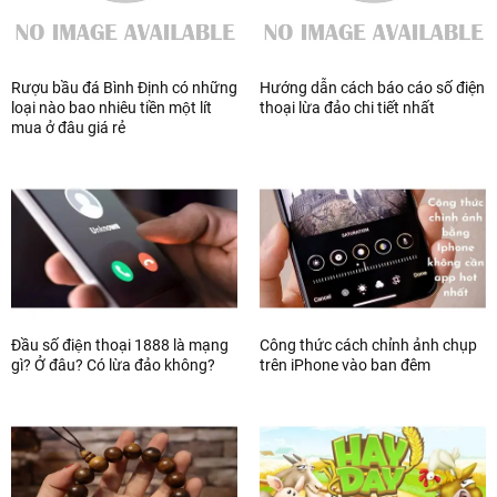
Rượu bầu đá Bình Định có những
Hướng dẫn cách báo cáo số điện
loại nào bao nhiêu tiền một lít
thoại lừa đảo chi tiết nhất
mua ở đâu giá rẻ
Đầu số điện thoại 1888 là mạng
Công thức cách chỉnh ảnh chụp
gì? Ở đâu? Có lừa đảo không?
trên iPhone vào ban đêm