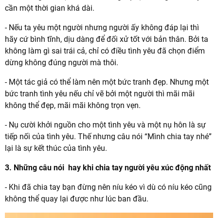
cần một thời gian khá dài.
- Nếu ta yêu một người nhưng người ấy không đáp lại thì
hãy cứ bình tĩnh, dịu dàng để đối xử tốt với bản thân. Bởi ta
không làm gì sai trái cả, chỉ có điều tình yêu đã chọn điểm
dừng không đúng người mà thôi.
- Một tác giả có thể làm nên một bức tranh đẹp. Nhưng một
bức tranh tình yêu nếu chỉ vẽ bởi một người thì mãi mãi
không thể đẹp, mãi mãi không trọn vẹn.
- Nụ cười khởi nguồn cho một tình yêu và một nụ hôn là sự
tiếp nối của tình yêu. Thế nhưng câu nói “Mình chia tay nhé”
lại là sự kết thúc của tình yêu.
3. Những câu nói hay khi chia tay người yêu xúc động nhất
- Khi đã chia tay bạn đừng nên níu kéo vì dù có níu kéo cũng
không thể quay lại được như lúc ban đầu.