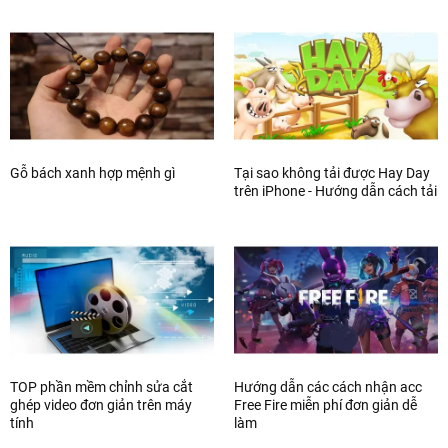
Gỗ bách xanh hợp mệnh gì
Tại sao không tải được Hay Day
trên iPhone - Hướng dẫn cách tải
TOP phần mềm chỉnh sửa cắt
Hướng dẫn các cách nhận acc
ghép video đơn giản trên máy
Free Fire miễn phí đơn giản dễ
tính
làm