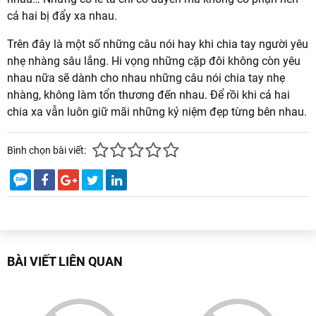
cả hai bị đẩy xa nhau.
Trên đây là một số những câu nói hay khi chia tay người yêu
nhẹ nhàng sâu lắng. Hi vọng những cặp đôi không còn yêu
nhau nữa sẽ dành cho nhau những câu nói chia tay nhẹ
nhàng, không làm tổn thương đến nhau. Để rồi khi cả hai
chia xa vẫn luôn giữ mãi những kỷ niệm đẹp từng bên nhau.
Bình chọn bài viết:
BÀI VIẾT LIÊN QUAN