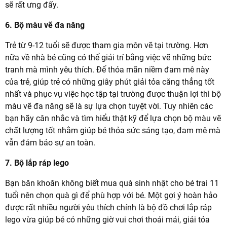
sẽ rất ưng đấy.
6. Bộ màu vẽ đa năng
Trẻ từ 9-12 tuổi sẽ được tham gia môn vẽ tại trường. Hơn
nữa về nhà bé cũng có thể giải trí bằng việc vẽ những bức
tranh mà mình yêu thích. Để thỏa mãn niềm đam mê này
của trẻ, giúp trẻ có những giây phút giải tỏa căng thẳng tốt
nhất và phục vụ việc học tập tại trường được thuận lợi thì bộ
màu vẽ đa năng sẽ là sự lựa chọn tuyệt vời. Tuy nhiên các
bạn hãy cân nhắc và tìm hiểu thật kỹ để lựa chọn bộ màu vẽ
chất lượng tốt nhằm giúp bé thỏa sức sáng tạo, đam mê mà
vẫn đảm bảo sự an toàn.
7. Bộ lắp ráp lego
Bạn băn khoăn không biết mua quà sinh nhật cho bé trai 11
tuổi nên chọn quà gì để phù hợp với bé. Một gợi ý hoàn hảo
được rất nhiều người yêu thích chính là bộ đồ chơi lắp ráp
lego vừa giúp bé có những giờ vui chơi thoải mái, giải tỏa