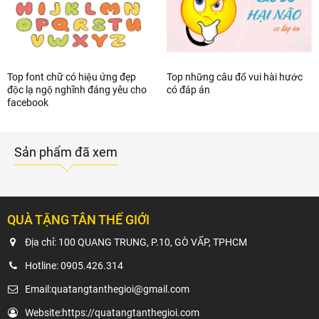
Top font chữ có hiệu ứng đẹp
Top những câu đố vui hài hước
độc lạ ngộ nghĩnh đáng yêu cho
có đáp án
facebook
Sản phẩm đã xem
QUÀ TẶNG TÂN THẾ GIỚI
Địa chỉ: 100 QUANG TRUNG, P.10, GÒ VẤP, TPHCM
Hotline:
0905.426.314
Email:
quatangtanthegioi@gmail.com
Website:
https://quatangtanthegioi.com